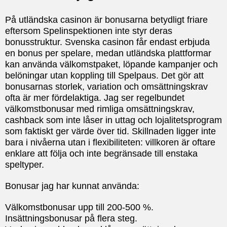
På utländska casinon är bonusarna betydligt friare
eftersom Spelinspektionen inte styr deras
bonusstruktur. Svenska casinon får endast erbjuda
en bonus per spelare, medan utländska plattformar
kan använda välkomstpaket, löpande kampanjer och
belöningar utan koppling till Spelpaus. Det gör att
bonusarnas storlek, variation och omsättningskrav
ofta är mer fördelaktiga. Jag ser regelbundet
välkomstbonusar med rimliga omsättningskrav,
cashback som inte låser in uttag och lojalitetsprogram
som faktiskt ger värde över tid. Skillnaden ligger inte
bara i nivåerna utan i flexibiliteten: villkoren är oftare
enklare att följa och inte begränsade till enstaka
speltyper.
Bonusar jag har kunnat använda:
Välkomstbonusar upp till 200-500 %.
Insättningsbonusar på flera steg.