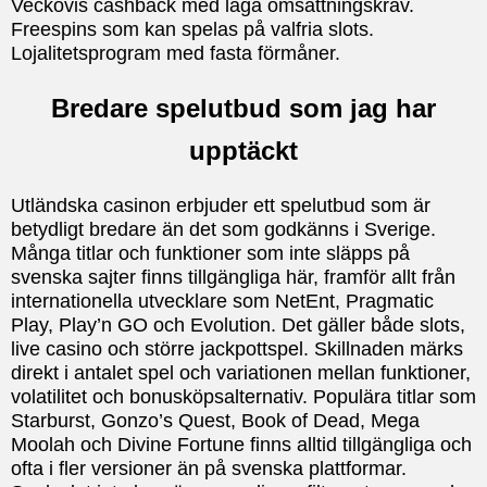
Veckovis cashback med låga omsättningskrav.
Freespins som kan spelas på valfria slots.
Lojalitetsprogram med fasta förmåner.
Bredare spelutbud som jag har
upptäckt
Utländska casinon erbjuder ett spelutbud som är
betydligt bredare än det som godkänns i Sverige.
Många titlar och funktioner som inte släpps på
svenska sajter finns tillgängliga här, framför allt från
internationella utvecklare som NetEnt, Pragmatic
Play, Play’n GO och Evolution. Det gäller både slots,
live casino och större jackpottspel. Skillnaden märks
direkt i antalet spel och variationen mellan funktioner,
volatilitet och bonusköpsalternativ. Populära titlar som
Starburst, Gonzo’s Quest, Book of Dead, Mega
Moolah och Divine Fortune finns alltid tillgängliga och
ofta i fler versioner än på svenska plattformar.