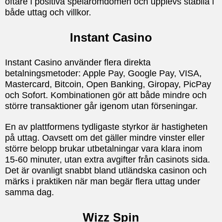
oftare i positiva spelaromdömen och upplevs stabila i
både uttag och villkor.
Instant Casino
Instant Casino använder flera direkta
betalningsmetoder: Apple Pay, Google Pay, VISA,
Mastercard, Bitcoin, Open Banking, Giropay, PicPay
och Sofort. Kombinationen gör att både mindre och
större transaktioner går igenom utan förseningar.
En av plattformens tydligaste styrkor är hastigheten
på uttag. Oavsett om det gäller mindre vinster eller
större belopp brukar utbetalningar vara klara inom
15-60 minuter, utan extra avgifter från casinots sida.
Det är ovanligt snabbt bland utländska casinon och
märks i praktiken när man begär flera uttag under
samma dag.
Wizz Spin