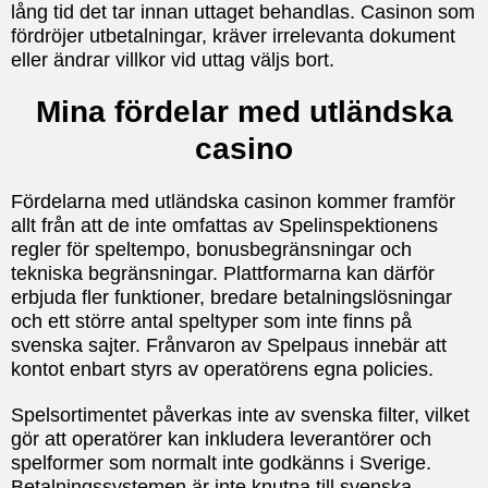
lång tid det tar innan uttaget behandlas. Casinon som
fördröjer utbetalningar, kräver irrelevanta dokument
eller ändrar villkor vid uttag väljs bort.
Mina fördelar med utländska
casino
Fördelarna med utländska casinon kommer framför
allt från att de inte omfattas av Spelinspektionens
regler för speltempo, bonusbegränsningar och
tekniska begränsningar. Plattformarna kan därför
erbjuda fler funktioner, bredare betalningslösningar
och ett större antal speltyper som inte finns på
svenska sajter. Frånvaron av Spelpaus innebär att
kontot enbart styrs av operatörens egna policies.
Spelsortimentet påverkas inte av svenska filter, vilket
gör att operatörer kan inkludera leverantörer och
spelformer som normalt inte godkänns i Sverige.
Betalningssystemen är inte knutna till svenska