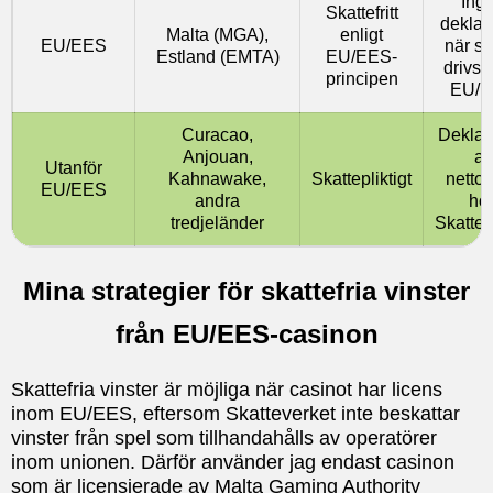
Ing
Skattefritt
deklar
Malta (MGA),
enligt
EU/EES
när sp
Estland (EMTA)
EU/EES-
drivs 
principen
EU/
Curacao,
Deklar
Anjouan,
av
Utanför
Kahnawake,
Skattepliktigt
nettov
EU/EES
andra
ho
tredjeländer
Skattev
Mina strategier för skattefria vinster
från EU/EES-casinon
Skattefria vinster är möjliga när casinot har licens
inom EU/EES, eftersom Skatteverket inte beskattar
vinster från spel som tillhandahålls av operatörer
inom unionen. Därför använder jag endast casinon
som är licensierade av Malta Gaming Authority