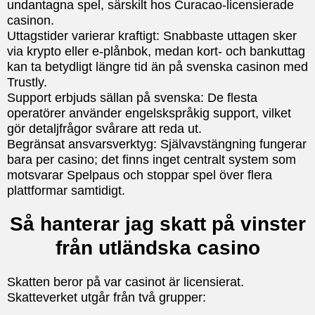
undantagna spel, särskilt hos Curacao-licensierade
casinon.
Uttagstider varierar kraftigt: Snabbaste uttagen sker
via krypto eller e-plånbok, medan kort- och bankuttag
kan ta betydligt längre tid än på svenska casinon med
Trustly.
Support erbjuds sällan på svenska: De flesta
operatörer använder engelskspråkig support, vilket
gör detaljfrågor svårare att reda ut.
Begränsat ansvarsverktyg: Självavstängning fungerar
bara per casino; det finns inget centralt system som
motsvarar Spelpaus och stoppar spel över flera
plattformar samtidigt.
Så hanterar jag skatt på vinster
från utländska casino
Skatten beror på var casinot är licensierat.
Skatteverket utgår från två grupper: