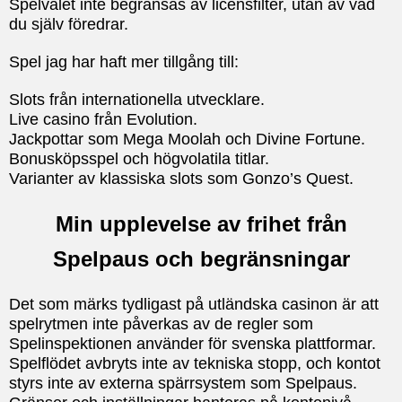
Spelvalet inte begränsas av licensfilter, utan av vad
du själv föredrar.
Spel jag har haft mer tillgång till:
Slots från internationella utvecklare.
Live casino från Evolution.
Jackpottar som Mega Moolah och Divine Fortune.
Bonusköpsspel och högvolatila titlar.
Varianter av klassiska slots som Gonzo’s Quest.
Min upplevelse av frihet från
Spelpaus och begränsningar
Det som märks tydligast på utländska casinon är att
spelrytmen inte påverkas av de regler som
Spelinspektionen använder för svenska plattformar.
Spelflödet avbryts inte av tekniska stopp, och kontot
styrs inte av externa spärrsystem som Spelpaus.