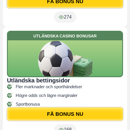
FÅ BONUS NU
274
UTLÄNDSKA CASINO BONUSAR
Utländska bettingsidor
Fler marknader och sporthändelser
Högre odds och lägre marginaler
Sportbonusa
FÅ BONUS NU
168